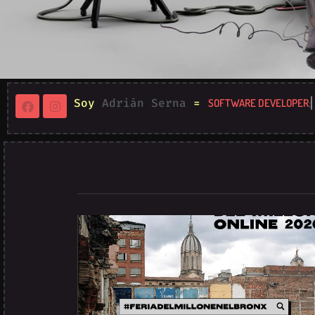
Soy
Adrián Serna
=
SOFTWARE DEVELOPER
;