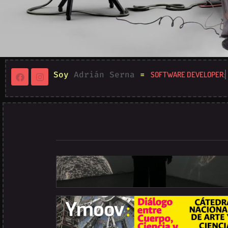
Soy
Adrián Serna
=
SOFTWARE DEVELOPER
;