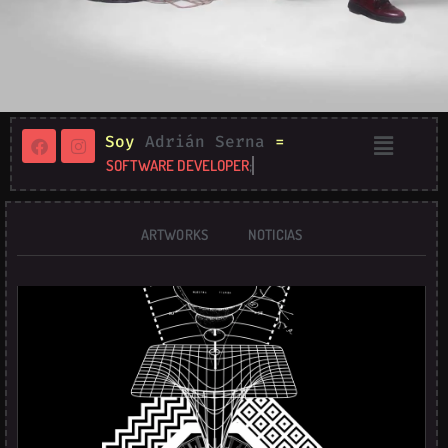
Soy
Adrián Serna
=
SOFTWARE DEVELOPER
;
ARTWORKS
NOTICIAS