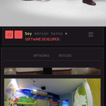
Soy
Adrián Serna
=
SOFTWARE DEVELOPER
;
ARTWORKS
NOTICIAS