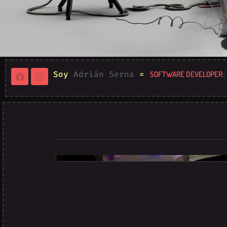
Soy
Adrián Serna
=
SOFTWARE DEVELOPER
;