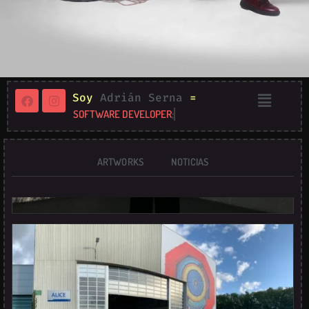
Soy
Adrián Serna
=
SOFTWARE DEVELOPER
;
ARTWORKS
NOTICIAS