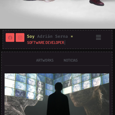
Soy
Adrián Serna
=
SOFTWARE DEVELOPER
;
ARTWORKS
NOTICIAS