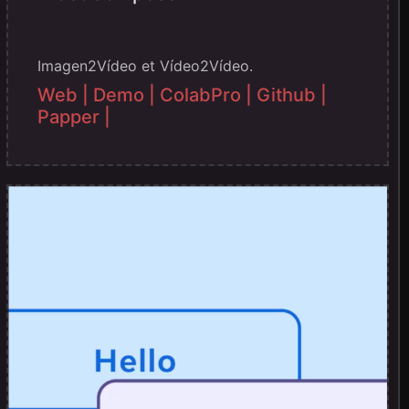
Imagen2Vídeo et Vídeo2Vídeo.
Web |
Demo |
ColabPro |
Github |
Papper |