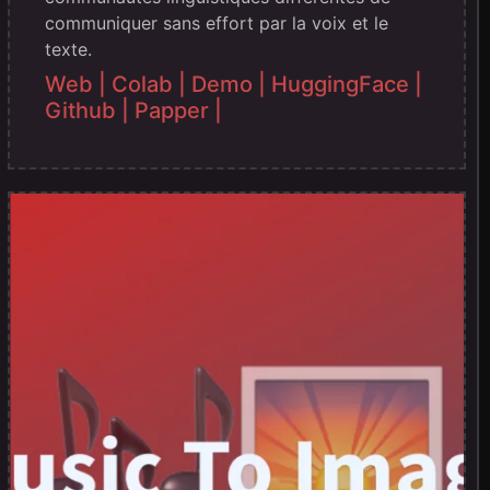
communiquer sans effort par la voix et le
texte.
Web |
Colab |
Demo |
HuggingFace |
Github |
Papper |