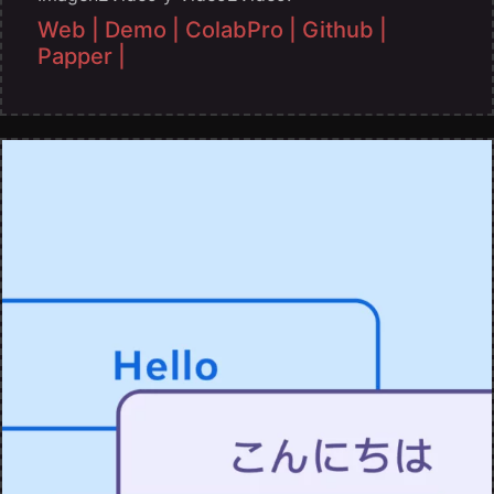
Web |
Demo |
ColabPro |
Github |
Papper |