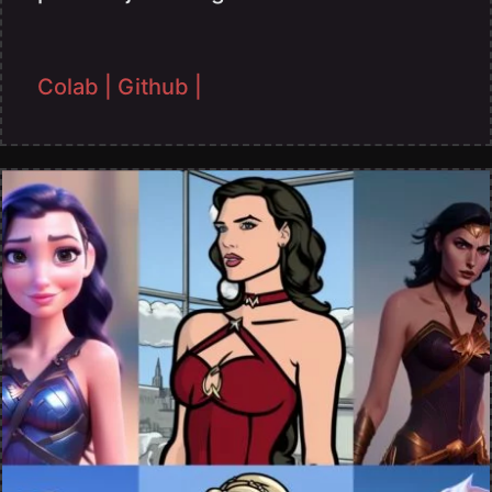
Colab |
Github |