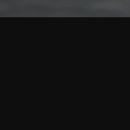
Mon
monde à
moi
Un corto
documental de
cero
presupuesto, que